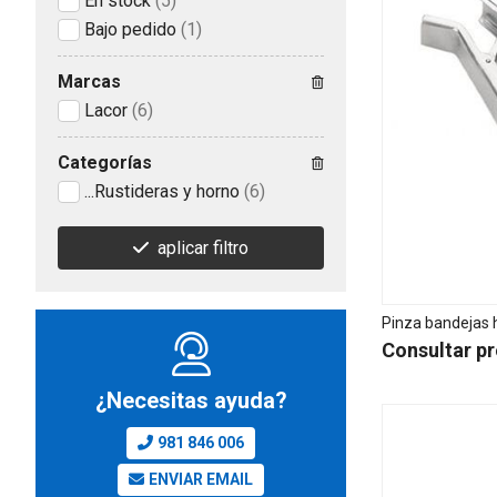
En stock
(5)
Bajo pedido
(1)
Marcas
Lacor
(6)
Categorías
...Rustideras y horno
(6)
aplicar filtro
Pinza bandejas 
Consultar pr
¿Necesitas ayuda?
981 846 006
ENVIAR EMAIL