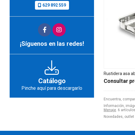
629 892 559
¡Síguenos en las redes!
Rustidera asa a
Catálogo
Consultar pr
Pinche aquí para descargarlo
Encuentra, compar
Información, imáge
Menaje
. 6 artículo
Novedades, outlet 