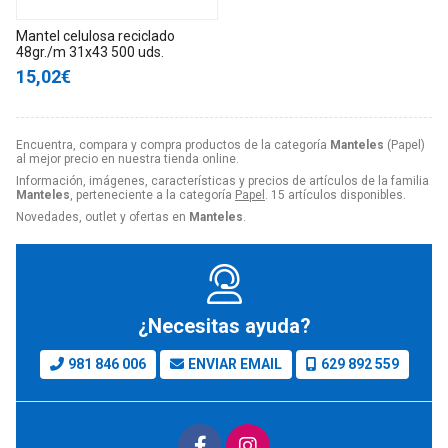
Mantel celulosa reciclado
48gr./m 31x43 500 uds.
15,02€
Encuentra, compara y compra productos de la categoría
Manteles
(Papel)
al mejor precio en nuestra tienda online.
Información, imágenes, características y precios de artículos de la familia
Manteles
, perteneciente a la categoría
Papel
. 15 artículos disponibles.
Novedades, outlet y ofertas en
Manteles
.
¿Necesitas ayuda?
981 846 006
ENVIAR EMAIL
629 892 559