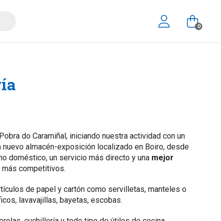
0
ría
obra do Caramiñal, iniciando nuestra actividad con un
n nuevo almacén-exposición localizado en Boiro, desde
mo doméstico, un servicio más directo y una
mejor
r más competitivos.
tículos de papel y cartón como servilletas, manteles o
os, lavavajillas, bayetas, escobas.
olas, cuchillería y todo tipo de útiles de cocina.