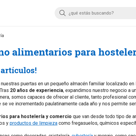
Buscar
ía
no alimentarios para hostele
artículos!
nuestras puertas en un pequeño almacén familiar localizado en P
 Tras
20 años de experiencia
, expandimos nuestro negocio a u
nera, somos capaces de ofrecer al cliente, tanto profesional co
ue se ve incrementado paulatinamente cada año y nos permite se
rios para hostelería y comercio
que van desde todo tipo de ar
los y
productos de limpieza
como fregasuelos, químicos específic
ancas como decoradas, cristalería,
cubertería
y menaje, como cacer