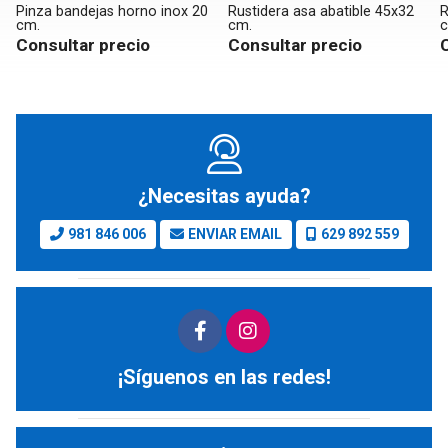
ndejas horno inox 20
Rustidera asa abatible 45x32
Rustidera Ch
cm.
cm.
tar precio
Consultar precio
Consultar
¿Necesitas ayuda?
981 846 006
ENVIAR EMAIL
629 892 559
¡Síguenos en las redes!