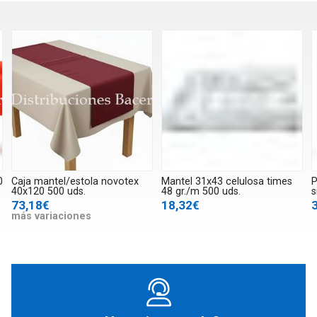
0
Caja mantel/estola novotex
Mantel 31x43 celulosa times
P
40x120 500 uds.
48 gr./m 500 uds.
s
73,18€
18,32€
más variaciones