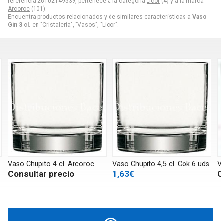
referencia 26102149539, pertenece a la categoría
Licor
(4) y a la marca
Arcoroc
(101).
Encuentra productos relacionados y de similares características a
Vaso
Gin 3 cl.
en "Cristalería", "Vasos", "Licor".
 Chupito 4 cl. Arcoroc
Vaso Chupito 4,5 cl. Cok 6 uds.
Vaso Cara
sultar precio
1,63€
Consul