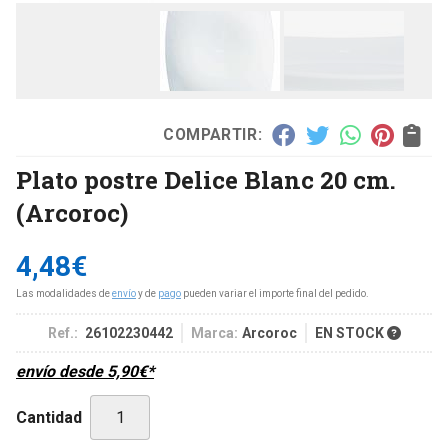
COMPARTIR:
Plato postre Delice Blanc 20 cm.
(Arcoroc)
4,48
€
Las modalidades de
envío
y de
pago
pueden variar el importe final del pedido.
Ref.:
26102230442
Marca:
Arcoroc
EN STOCK
envío desde
5,90
€
*
Cantidad