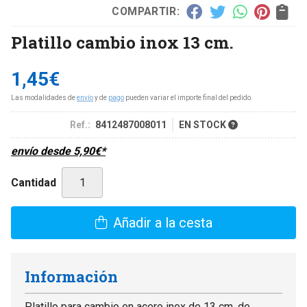
COMPARTIR:
Platillo cambio inox 13 cm.
1,45
€
Las modalidades de
envío
y de
pago
pueden variar el importe final del pedido.
Ref.:
8412487008011
EN STOCK
envío desde
5,90
€
*
Cantidad
Añadir a la cesta
Información
Platillo para cambio en acero inox de 13 cm. de