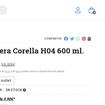
0
COMPARTIR:
era Corella H04 600 ml.
15,50
€
s de
envío
y de
pago
pueden variar el importe final del pedido.
outlet
9
EN STOCK
de
5,90
€
*