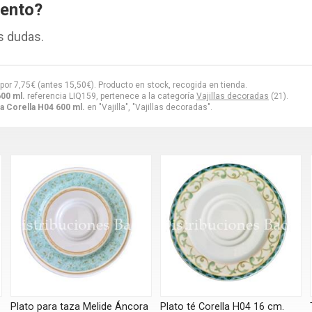
iento?
s dudas.
 por
7,75
€
(antes
15,50
€
). Producto en stock, recogida en tienda.
00 ml.
referencia LIQ159, pertenece a la categoría
Vajillas decoradas
(21).
a Corella H04 600 ml.
en "Vajilla", "Vajillas decoradas".
Plato para taza Melide Áncora
Plato té Corella H04 16 cm.