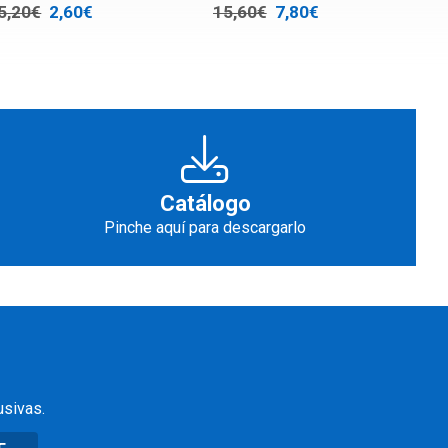
5,20€
2,60€
15,60€
7,80€
Catálogo
Pinche aquí para descargarlo
usivas.