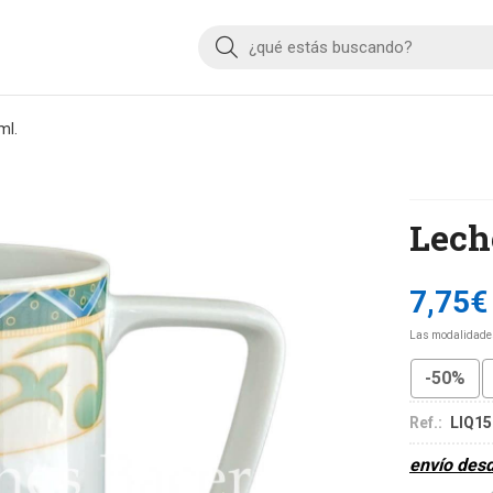
Buscar
ml.
Lech
7,75
€
Las modalidade
-50%
Ref.:
LIQ15
envío des