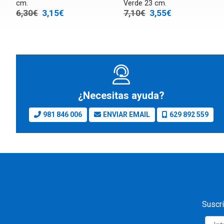
cm.
Verde 23 cm.
6,30€
3,15€
7,10€
3,55€
¿Necesitas ayuda?
981 846 006
ENVIAR EMAIL
629 892 559
Suscrí