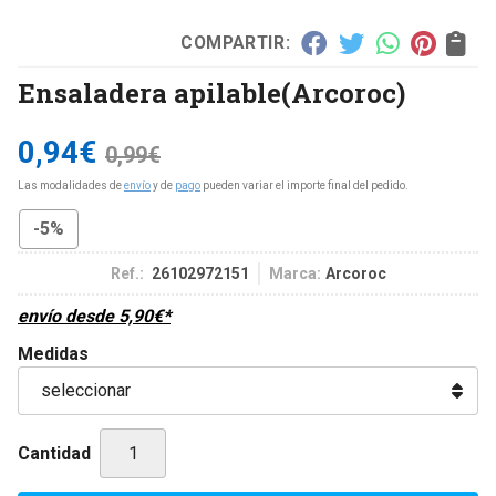
COMPARTIR:
Ensaladera apilable
(Arcoroc)
0,94
€
0,99
€
Las modalidades de
envío
y de
pago
pueden variar el importe final del pedido.
-5%
Ref.:
26102972151
Marca:
Arcoroc
envío desde
5,90
€
*
Medidas
Cantidad