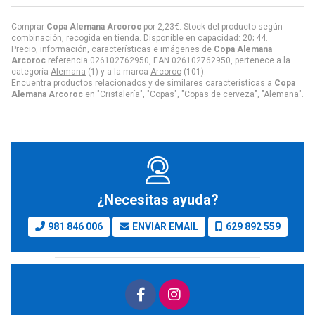
Comprar
Copa Alemana Arcoroc
por
2,23
€
. Stock del producto según
combinación, recogida en tienda. Disponible en capacidad: 20; 44.
Precio, información, características e imágenes de
Copa Alemana
Arcoroc
referencia 026102762950, EAN 026102762950, pertenece a la
categoría
Alemana
(1) y a la marca
Arcoroc
(101).
Encuentra productos relacionados y de similares características a
Copa
Alemana Arcoroc
en "Cristalería", "Copas", "Copas de cerveza", "Alemana".
¿Necesitas ayuda?
981 846 006
ENVIAR EMAIL
629 892 559