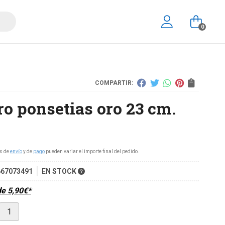
0
COMPARTIR:
ro ponsetias oro 23 cm.
s de
envío
y de
pago
pueden variar el importe final del pedido.
667073491
EN STOCK
de
5,90
€
*