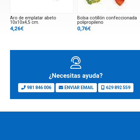
Aro de emplatar abeto
Bolsa cotillón confeccionada
10x10x4,5 cm.
polipropileno
4,26€
0,76€
¿Necesitas ayuda?
981 846 006
ENVIAR EMAIL
629 892 559