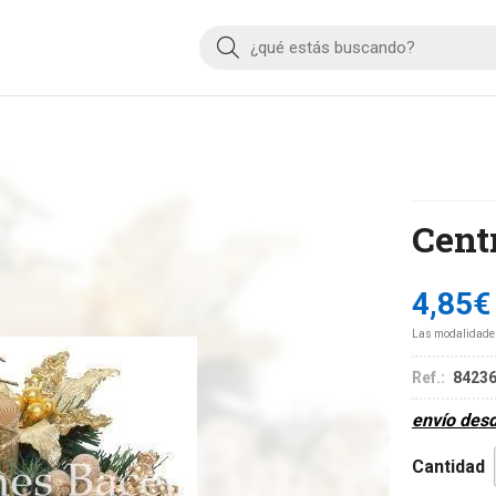
Buscar
Cent
4,85
€
Las modalidade
Ref.:
8423
envío des
Cantidad