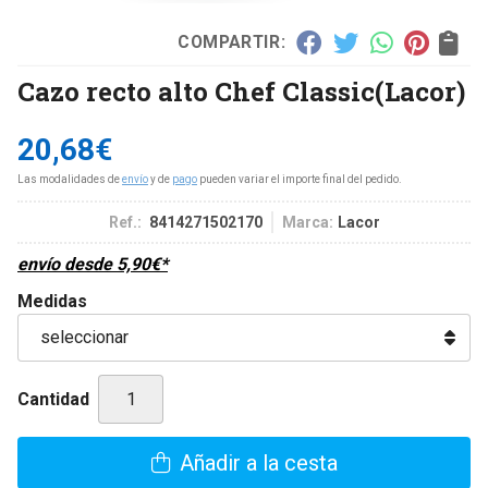
COMPARTIR:
Cazo recto alto Chef Classic
(Lacor)
20,68
€
Las modalidades de
envío
y de
pago
pueden variar el importe final del pedido.
Ref.:
8414271502170
Marca:
Lacor
envío desde
5,90
€
*
Medidas
Cantidad
Añadir a la cesta