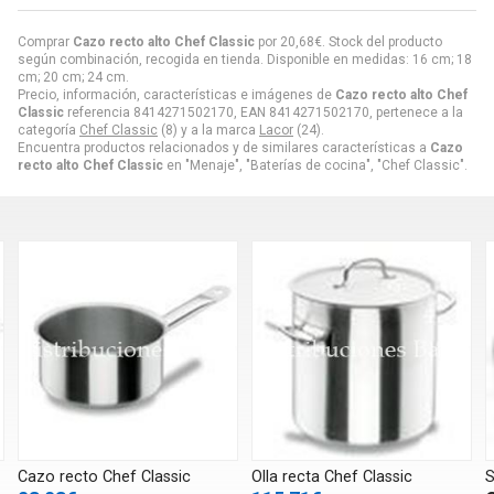
Comprar
Cazo recto alto Chef Classic
por
20,68
€
. Stock del producto
según combinación, recogida en tienda. Disponible en medidas: 16 cm; 18
cm; 20 cm; 24 cm.
Precio, información, características e imágenes de
Cazo recto alto Chef
Classic
referencia 8414271502170, EAN 8414271502170, pertenece a la
categoría
Chef Classic
(8) y a la marca
Lacor
(24).
Encuentra productos relacionados y de similares características a
Cazo
recto alto Chef Classic
en "Menaje", "Baterías de cocina", "Chef Classic".
Cazo recto Chef Classic
Olla recta Chef Classic
S