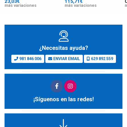
23,03€
115,71€
más variaciones
más variaciones
m
¿Necesitas ayuda?
981 846 006
ENVIAR EMAIL
629 892 559
¡Síguenos en las redes!